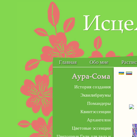
Главная
Обо мне
Распис
Украї
Ру
История создания
Эквилибриумы
Помандеры
Квинтэссенции
Архангелои
Цветовые эссенции
Цветочные Гели для тела и