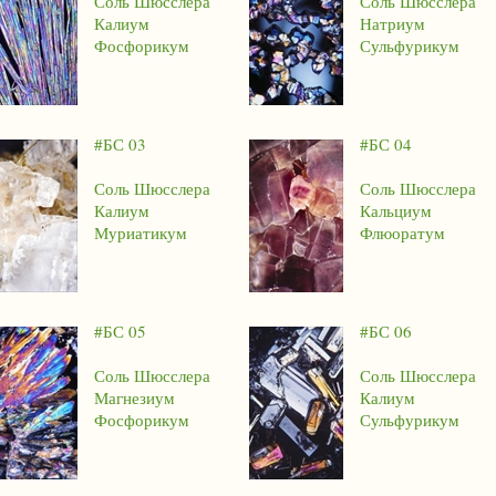
Соль Шюсслера
Соль Шюсслера
Калиум
Натриум
Фосфорикум
Сульфурикум
#БС 03
#БС 04
Соль Шюсслера
Соль Шюсслера
Калиум
Кальциум
Муриатикум
Флюоратум
#БС 05
#БС 06
Соль Шюсслера
Соль Шюсслера
Магнезиум
Калиум
Фосфорикум
Сульфурикум