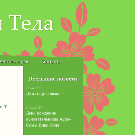
Исцеление души и тела
Фотогалерея
Контакты
20.06.2022
Думать розовым
ие ▼
20.08.2021
День рождение
основательницы Аура-
Сомы Вики Уолл