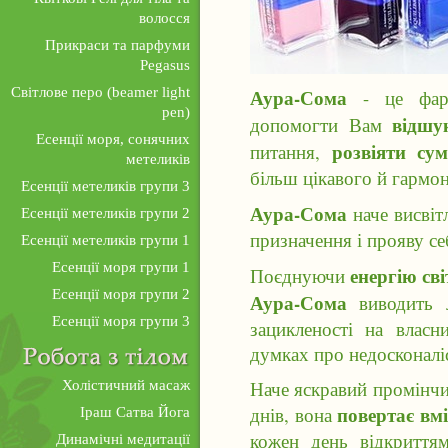
волосся
Прикраси та парфуми
Pegasus
Світлове перо (beamer light
Аура-Сома
- це фарб
pen)
відшу
допомогти Вам
Есенції моря, сонячних
розвіяти сум
питання,
метеликів
більш цікавого й гармо
Есенції метеликів групи 3
Аура-Сома
наче висвіт
Есенції метеликів групи 2
призначення і прояву се
Есенції метеликів групи 1
Есенції моря групи 1
енергію сві
Поєднуючи
Есенції моря групи 2
Аура-Сома
виводить л
Есенції моря групи 3
зацикленості на влас
думках про недосконалі
Наче яскравий промінчи
Холістичний масаж
повертає вм
днів, вона
Іраш Сатва Йога
кожен день відкриття
Динамічні медитації