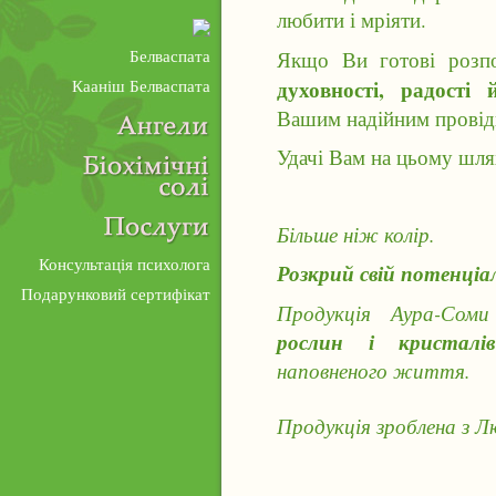
любити і мріяти.
Якщо Ви готові роз
Белваспата
духовності, радості
Кааніш Белваспата
Вашим надійним провід
Удачі Вам на цьому шля
Більше ніж колір.
Консультація психолога
Розкрий свій потенціа
Подарунковий сертифікат
Продукція Аура-Со
рослин і кристал
наповненого життя.
Продукція зроблена з Л