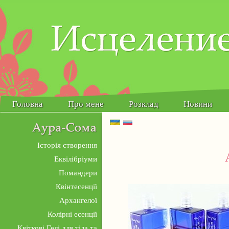
Головна
Про мене
Розклад
Новини
Українська
Русский
Історія створення
Еквілібріуми
Помандери
Квінтесенції
Архангелої
Колірні есенції
Квіткові Гелі для тіла та