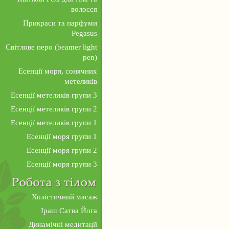
волосся
Прикраси та парфуми
Pegasus
Світлове перо (beamer light
pen)
Есенції моря, сонячних
метеликів
Есенції метеликів групи 3
Есенції метеликів групи 2
Есенції метеликів групи 1
Есенції моря групи 1
Есенції моря групи 2
Есенції моря групи 3
Холістичний масаж
Іраш Сатва Йога
Динамічні медитації