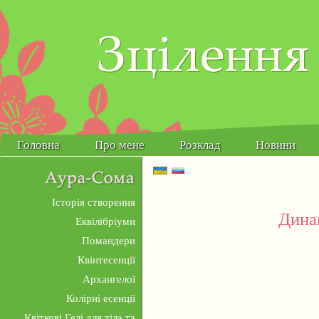
Головна
Про мене
Розклад
Новини
Українська
Русский
Історія створення
Дина
Еквілібріуми
Помандери
Квінтесенції
Архангелої
Колірні есенції
Квіткові Гелі для тіла та